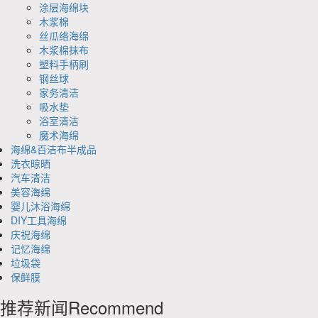
涂层海绵块
木浆棉
丝瓜络海绵
木浆棉抹布
塑料手柄刷
钢丝球
家务清洁
吸水垫
浴室清洁
魔术海绵
海绵&百洁布半成品
洗衣晾晒
汽车清洁
美容海绵
婴儿沐浴海绵
DIY工具海绵
庆祝海绵
记忆海绵
垃圾袋
保鲜膜
推荐新闻
Recommend