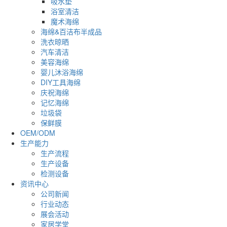
吸水垫
浴室清洁
魔术海绵
海绵&百洁布半成品
洗衣晾晒
汽车清洁
美容海绵
婴儿沐浴海绵
DIY工具海绵
庆祝海绵
记忆海绵
垃圾袋
保鲜膜
OEM/ODM
生产能力
生产流程
生产设备
检测设备
资讯中心
公司新闻
行业动态
展会活动
家居学堂