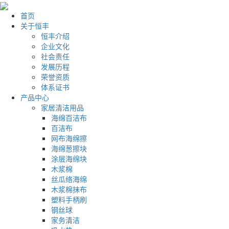
首页
关于恒丰
恒丰介绍
企业文化
社会责任
发展历程
荣誉资质
体系证书
产品中心
家居清洁用品
海绵百洁布
百洁布
网布海绵擦
海绵葱擦块
涂层海绵块
木浆棉
丝瓜络海绵
木浆棉抹布
塑料手柄刷
钢丝球
家务清洁