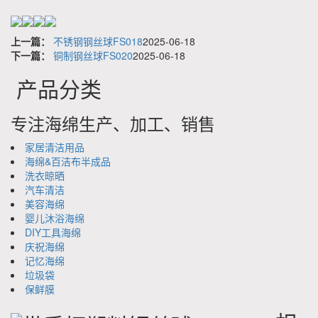
上一篇：
不锈钢钢丝球FS018
2025-06-18
下一篇：
铜制钢丝球FS020
2025-06-18
产品分类
专注海绵生产、加工、销售
家居清洁用品
海绵&百洁布半成品
洗衣晾晒
汽车清洁
美容海绵
婴儿沐浴海绵
DIY工具海绵
庆祝海绵
记忆海绵
垃圾袋
保鲜膜