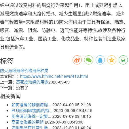
绵中通过改变材料的燃烧行为来起作用1、阻止或延迟引燃;2、
减缓燃烧速率和火焰传播;3、减少生烟量(减少燃烧速率，减少
毒气释放量=未阻燃材料的1/3防火海绵由于其具有保温、隔热、
吸音、减震、阻燃、防静电、透气性能好等特性,故涉及各种行
业,包括汽车工业、医药工业、化妆品业、特种包装制造业及家
具制造业等。
标签
防火海绵
海绵价格
海绵种类
本文网址：
https://www.hfhmc.net/news/418.html
上一篇：
高密度海绵的用途
2020-09-09
下一篇：
没有了
相关新闻
如何准确的辨别海绵...
2022-04-09 05:21:28
PU海绵即聚氨酯的特...
2020-09-09 09:48:15
厨房清洁海绵一定要...
2020-09-09 09:48:15
高密度海绵的用途
2020-09-09 09:49:08
海绵制品在日常生活...
2023-12-29 01:46:24