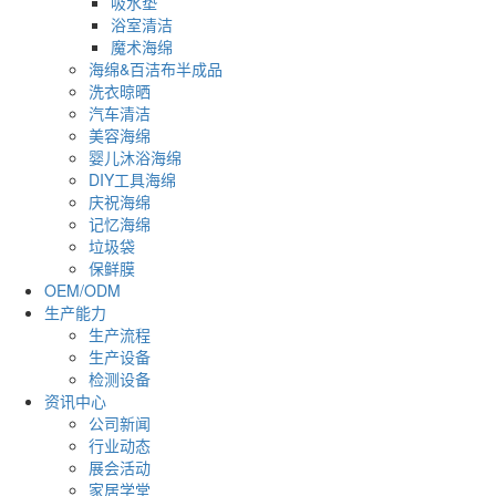
吸水垫
浴室清洁
魔术海绵
海绵&百洁布半成品
洗衣晾晒
汽车清洁
美容海绵
婴儿沐浴海绵
DIY工具海绵
庆祝海绵
记忆海绵
垃圾袋
保鲜膜
OEM/ODM
生产能力
生产流程
生产设备
检测设备
资讯中心
公司新闻
行业动态
展会活动
家居学堂