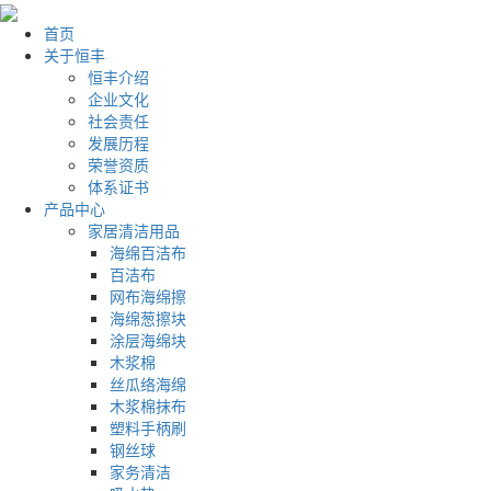
首页
关于恒丰
恒丰介绍
企业文化
社会责任
发展历程
荣誉资质
体系证书
产品中心
家居清洁用品
海绵百洁布
百洁布
网布海绵擦
海绵葱擦块
涂层海绵块
木浆棉
丝瓜络海绵
木浆棉抹布
塑料手柄刷
钢丝球
家务清洁