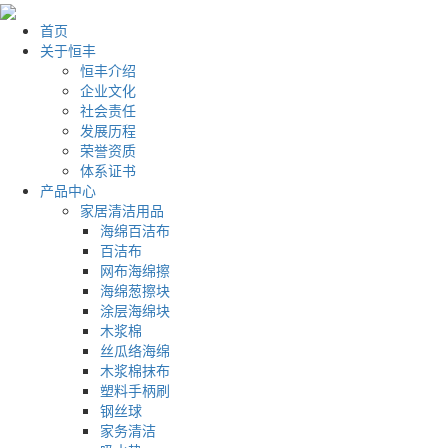
首页
关于恒丰
恒丰介绍
企业文化
社会责任
发展历程
荣誉资质
体系证书
产品中心
家居清洁用品
海绵百洁布
百洁布
网布海绵擦
海绵葱擦块
涂层海绵块
木浆棉
丝瓜络海绵
木浆棉抹布
塑料手柄刷
钢丝球
家务清洁