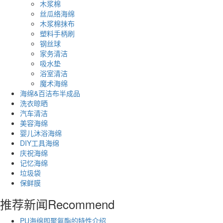
木浆棉
丝瓜络海绵
木浆棉抹布
塑料手柄刷
钢丝球
家务清洁
吸水垫
浴室清洁
魔术海绵
海绵&百洁布半成品
洗衣晾晒
汽车清洁
美容海绵
婴儿沐浴海绵
DIY工具海绵
庆祝海绵
记忆海绵
垃圾袋
保鲜膜
推荐新闻
Recommend
PU海绵即聚氨酯的特性介绍