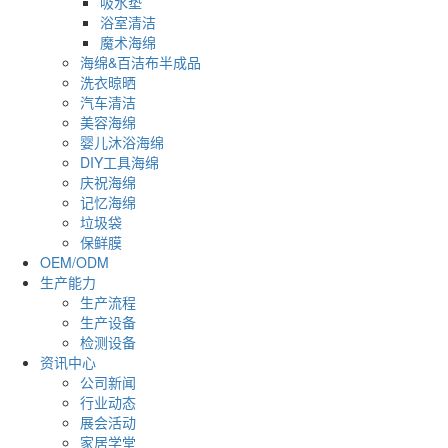
吸水垫
浴室清洁
魔术海绵
海绵&百洁布半成品
洗衣晾晒
汽车清洁
美容海绵
婴儿沐浴海绵
DIY工具海绵
庆祝海绵
记忆海绵
垃圾袋
保鲜膜
OEM/ODM
生产能力
生产流程
生产设备
检测设备
资讯中心
公司新闻
行业动态
展会活动
家居学堂