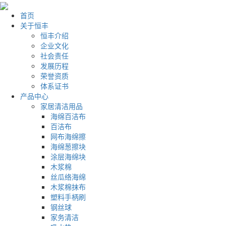
首页
关于恒丰
恒丰介绍
企业文化
社会责任
发展历程
荣誉资质
体系证书
产品中心
家居清洁用品
海绵百洁布
百洁布
网布海绵擦
海绵葱擦块
涂层海绵块
木浆棉
丝瓜络海绵
木浆棉抹布
塑料手柄刷
钢丝球
家务清洁