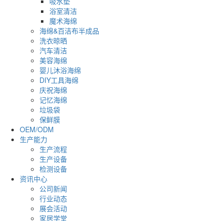
吸水垫
浴室清洁
魔术海绵
海绵&百洁布半成品
洗衣晾晒
汽车清洁
美容海绵
婴儿沐浴海绵
DIY工具海绵
庆祝海绵
记忆海绵
垃圾袋
保鲜膜
OEM/ODM
生产能力
生产流程
生产设备
检测设备
资讯中心
公司新闻
行业动态
展会活动
家居学堂