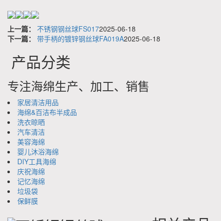
上一篇：
不锈钢钢丝球FS017
2025-06-18
下一篇：
带手柄的镀锌钢丝球FA019A
2025-06-18
产品分类
专注海绵生产、加工、销售
家居清洁用品
海绵&百洁布半成品
洗衣晾晒
汽车清洁
美容海绵
婴儿沐浴海绵
DIY工具海绵
庆祝海绵
记忆海绵
垃圾袋
保鲜膜