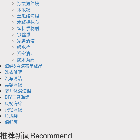
涂层海绵块
木浆棉
丝瓜络海绵
木浆棉抹布
塑料手柄刷
钢丝球
家务清洁
吸水垫
浴室清洁
魔术海绵
海绵&百洁布半成品
洗衣晾晒
汽车清洁
美容海绵
婴儿沐浴海绵
DIY工具海绵
庆祝海绵
记忆海绵
垃圾袋
保鲜膜
推荐新闻
Recommend