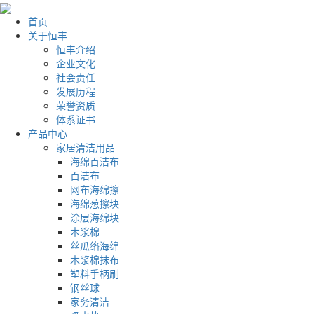
首页
关于恒丰
恒丰介绍
企业文化
社会责任
发展历程
荣誉资质
体系证书
产品中心
家居清洁用品
海绵百洁布
百洁布
网布海绵擦
海绵葱擦块
涂层海绵块
木浆棉
丝瓜络海绵
木浆棉抹布
塑料手柄刷
钢丝球
家务清洁