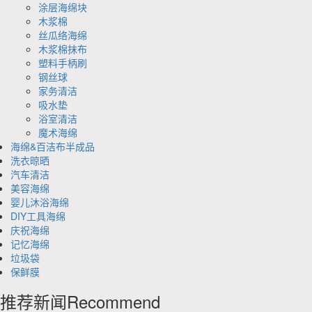
涂层海绵块
木浆棉
丝瓜络海绵
木浆棉抹布
塑料手柄刷
钢丝球
家务清洁
吸水垫
浴室清洁
魔术海绵
海绵&百洁布半成品
洗衣晾晒
汽车清洁
美容海绵
婴儿沐浴海绵
DIY工具海绵
庆祝海绵
记忆海绵
垃圾袋
保鲜膜
推荐新闻
Recommend