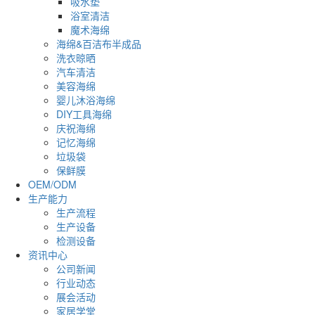
吸水垫
浴室清洁
魔术海绵
海绵&百洁布半成品
洗衣晾晒
汽车清洁
美容海绵
婴儿沐浴海绵
DIY工具海绵
庆祝海绵
记忆海绵
垃圾袋
保鲜膜
OEM/ODM
生产能力
生产流程
生产设备
检测设备
资讯中心
公司新闻
行业动态
展会活动
家居学堂