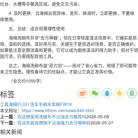
灶台、水槽等非餐具区域，避免交叉污染；
4. 及时更换：当海绵出现异味、变形、掉渣时，立即更换，不要继
续使用。
五、总结：适合但需理性使用
海绵洗碗布并非“去污神器”，但在日常轻度清洁场景中，它确实是高
效、温和的选择。其好用与否，关键在于是否选对场景、是否正确维护。
如果能注意定期消毒和更换，它可以成为厨房清洁的得力助手；但对于顽
固污渍，仍需搭配其他工具。
总之，海绵洗碗布是“双刃剑”——用对了省心省力，用错了则可能带
来卫生隐患。理性看待它的优缺点，才能让它真正发挥价值。
（全文约1050字）
标签
工具海绵FL031
洗车手柄
木浆棉FW18
本文网址：
https://www.hfhmc.net/news/640.html
上一篇：
百洁擦家用洗碗布不沾油去污推荐吗
2026-05-09
下一篇：
百洁布厨房擦锅不沾油强力去污哪种好
2026-05-07
相关新闻