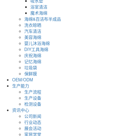
吸水垫
浴室清洁
魔术海绵
海绵&百洁布半成品
洗衣晾晒
汽车清洁
美容海绵
婴儿沐浴海绵
DIY工具海绵
庆祝海绵
记忆海绵
垃圾袋
保鲜膜
OEM/ODM
生产能力
生产流程
生产设备
检测设备
资讯中心
公司新闻
行业动态
展会活动
家居学堂