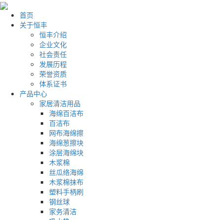
首页
关于恒丰
恒丰介绍
企业文化
社会责任
发展历程
荣誉资质
体系证书
产品中心
家居清洁用品
海绵百洁布
百洁布
网布海绵擦
海绵葱擦块
涂层海绵块
木浆棉
丝瓜络海绵
木浆棉抹布
塑料手柄刷
钢丝球
家务清洁