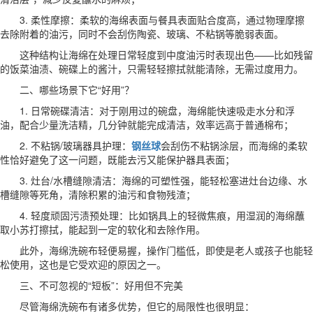
3. 柔性摩擦：柔软的海绵表面与餐具表面贴合度高，通过物理摩擦
去除附着的油污，同时不会刮伤陶瓷、玻璃、不粘锅等脆弱表面。
这种结构让海绵在处理日常轻度到中度油污时表现出色——比如残留
的饭菜油渍、碗碟上的酱汁，只需轻轻擦拭就能清除，无需过度用力。
二、哪些场景下它“好用”？
1. 日常碗碟清洁：对于刚用过的碗盘，海绵能快速吸走水分和浮
油，配合少量洗洁精，几分钟就能完成清洁，效率远高于普通棉布；
2. 不粘锅/玻璃器具护理：
钢丝球
会刮伤不粘锅涂层，而海绵的柔软
性恰好避免了这一问题，既能去污又能保护器具表面；
3. 灶台/水槽缝隙清洁：海绵的可塑性强，能轻松塞进灶台边缘、水
槽缝隙等死角，清除积累的油污和食物残渣；
4. 轻度顽固污渍预处理：比如锅具上的轻微焦痕，用湿润的海绵蘸
取小苏打擦拭，能起到一定的软化和去除作用。
此外，海绵洗碗布轻便易握，操作门槛低，即使是老人或孩子也能轻
松使用，这也是它受欢迎的原因之一。
三、不可忽视的“短板”：好用但不完美
尽管海绵洗碗布有诸多优势，但它的局限性也很明显：