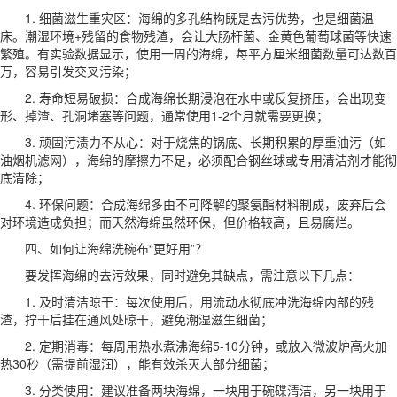
1. 细菌滋生重灾区：海绵的多孔结构既是去污优势，也是细菌温
床。潮湿环境+残留的食物残渣，会让大肠杆菌、金黄色葡萄球菌等快速
繁殖。有实验数据显示，使用一周的海绵，每平方厘米细菌数量可达数百
万，容易引发交叉污染；
2. 寿命短易破损：合成海绵长期浸泡在水中或反复挤压，会出现变
形、掉渣、孔洞堵塞等问题，通常使用1-2个月就需要更换；
3. 顽固污渍力不从心：对于烧焦的锅底、长期积累的厚重油污（如
油烟机滤网），海绵的摩擦力不足，必须配合钢丝球或专用清洁剂才能彻
底清除；
4. 环保问题：合成海绵多由不可降解的聚氨酯材料制成，废弃后会
对环境造成负担；而天然海绵虽然环保，但价格较高，且易腐烂。
四、如何让海绵洗碗布“更好用”？
要发挥海绵的去污效果，同时避免其缺点，需注意以下几点：
1. 及时清洁晾干：每次使用后，用流动水彻底冲洗海绵内部的残
渣，拧干后挂在通风处晾干，避免潮湿滋生细菌；
2. 定期消毒：每周用热水煮沸海绵5-10分钟，或放入微波炉高火加
热30秒（需提前湿润），能有效杀灭大部分细菌；
3. 分类使用：建议准备两块海绵，一块用于碗碟清洁，另一块用于