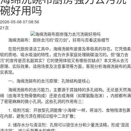
碗好用吗
2026-05-08 07:08:56
21次
海绵洗碗布：厨房去污的“双刃剑”，好用与否看这些细节
在现代厨房清洁工具中，海绵洗碗布是普及率极高的存在。它凭借柔
软的质地、吸水吸油的特性，成为许多家庭处理碗碟油污的。但“强力去
污”的宣传是否名副其实？它的使用体验又有哪些优缺点？本文将从去污
原理、实际效果、适用场景及注意事项等方面，客观分析海绵洗碗布的真
实表现。
一、海绵洗碗布的去污原理：孔隙结构是核心
海绵洗碗布的去污能力，主要源于其独特的多孔结构。无论是天然海
绵（由海洋生物骨骼构成）还是合成海绵（如聚氨酯泡沫），内部都布满
了密密麻麻的微小孔洞。这些孔洞的作用有三：
1. 吸附污垢：开放型孔洞能像“小海绵”一样，将油污、食物残渣包裹
在内部，避免污渍在擦拭过程中二次扩散；
2. 储存水分与清洁剂：孔隙可以锁住水分和少量洗洁精，形成“湿润
清洁层”，减少反复蘸水的麻烦；