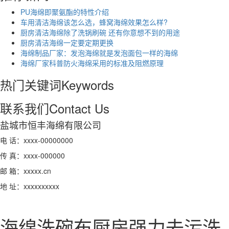
PU海绵即聚氨酯的特性介绍
车用清洁海绵该怎么选，蜂窝海绵效果怎么样?
厨房清洁海绵除了洗锅刷碗 还有你意想不到的用途
厨房清洁海绵一定要定期更换
海绵制品厂家：发泡海绵就是发泡面包一样的海绵
海绵厂家科普防火海绵采用的标准及阻燃原理
热门关键词
Keywords
联系我们
Contact Us
盐城市恒丰海绵有限公司
电 话：xxxx-00000000
传 真：xxxx-000000
邮 箱：xxxxx.cn
地 址：xxxxxxxxxx
海绵洗碗布厨房强力去污洗