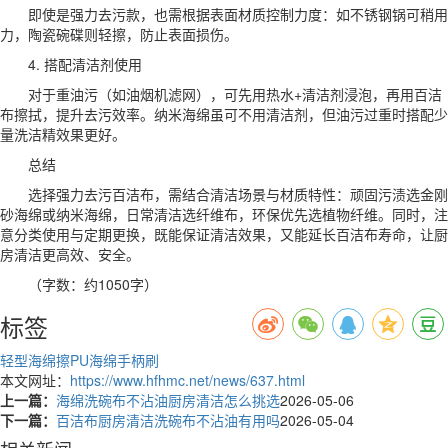
即使是强力去污款，也需根据表面材质控制力度：如不锈钢锅可稍用
力，陶瓷碗碟则轻擦，防止表面损伤。
4. 搭配清洁剂使用
对于重油污（如油烟机滤网），可先用热水+清洁剂浸泡，再用百洁
布擦拭，提升去污效率。纳米海绵虽可不用清洁剂，但油污过重时搭配少
量洗洁精效果更好。
总结
选择强力去污百洁布，需结合清洁场景与材质特性：顽固污渍选金刚
砂海绵或纳米海绵，日常清洁选纤维布，环保优先选植物纤维。同时，注
意分类使用与定期更换，既能保证清洁效果，又能延长百洁布寿命，让厨
房清洁更高效、安全。
（字数：约1050字）
标签
轻型海绵擦
PU海绵
手柄刷
本文网址：
https://www.hfhmc.net/news/637.html
上一篇：
海绵洗碗布不沾油厨房清洁怎么挑选
2026-05-06
下一篇：
百洁布厨房清洁洗碗布不沾油有用吗
2026-05-04