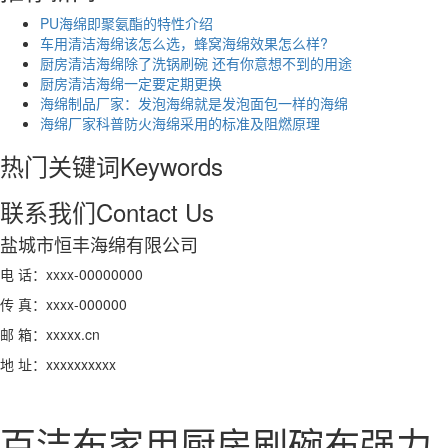
PU海绵即聚氨酯的特性介绍
车用清洁海绵该怎么选，蜂窝海绵效果怎么样?
厨房清洁海绵除了洗锅刷碗 还有你意想不到的用途
厨房清洁海绵一定要定期更换
海绵制品厂家：发泡海绵就是发泡面包一样的海绵
海绵厂家科普防火海绵采用的标准及阻燃原理
热门关键词
Keywords
联系我们
Contact Us
盐城市恒丰海绵有限公司
电 话：xxxx-00000000
传 真：xxxx-000000
邮 箱：xxxxx.cn
地 址：xxxxxxxxxx
百洁布家用厨房刷碗布强力