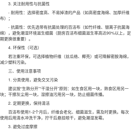
3. 关注耐用性与抗菌性
- 耐用性：选择密度高、不易掉渣的产品（如高密度海绵、加厚纤维
布）；
- 抗菌性：优先选带有抗菌处理的百洁布（如竹纤维、银离子抗菌海
绵），避免潮湿环境滋生细菌（厨房百洁布细菌滋生率高达90%以上，定
期更换很重要）。
4. 环保性（可选）
若注重环保，可选择植物纤维（丝瓜络、椰壳）或可降解密胺海绵，
减少塑料污染。
三、使用注意事项
1. 分类使用，避免交叉污染
建议按“生熟分开”“干湿分开”原则：如生食区用一块，熟食区用另一
块；干擦灰尘用一块，湿擦油污用另一块，防止细菌传播。
2. 定期更换，保持清洁
百洁布使用1-2个月后，纤维会老化、细菌滋生，需及时更换。每次
使用后用清水冲洗干净，拧干后悬挂晾干，避免潮湿发霉。
3. 避免过度摩擦