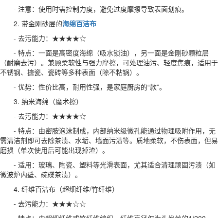
- 注意：使用时需控制力度，避免过度摩擦导致表面划痕。
2. 带金刚砂层的
海绵百洁布
- 去污能力：★★★★☆
- 特点：一面是高密度海绵（吸水锁油），另一面是金刚砂颗粒层
（耐磨去污）。兼顾柔软性与强力摩擦，可处理油污、轻度焦痕，适用于
不锈钢、搪瓷、瓷砖等多种表面（除不粘锅）。
- 优势：性价比高，耐用性强，是家庭厨房的“款”。
3. 纳米海绵（魔术擦）
- 去污能力：★★★★☆
- 特点：由密胺泡沫制成，内部纳米级微孔能通过物理吸附作用，无
需清洁剂即可去除茶渍、水垢、墙面污渍等。质地柔软，不伤表面，但易
磨损（单次使用后可能出现掉渣）。
- 适用：玻璃、陶瓷、塑料等光滑表面，尤其适合清理顽固污渍（如
微波炉内壁、碗碟茶渍）。
4. 纤维百洁布（超细纤维/竹纤维）
- 去污能力：★★★☆☆
- 特点：由超细纤维或竹纤维编织，纤维直径仅为头发丝的1/200，