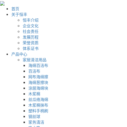
首页
关于恒丰
恒丰介绍
企业文化
社会责任
发展历程
荣誉资质
体系证书
产品中心
家居清洁用品
海绵百洁布
百洁布
网布海绵擦
海绵葱擦块
涂层海绵块
木浆棉
丝瓜络海绵
木浆棉抹布
塑料手柄刷
钢丝球
家务清洁