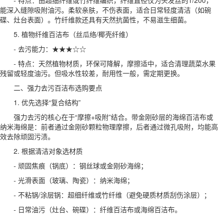
能深入缝隙吸附油污。柔软亲肤，不伤表面，适合日常轻度清洁（如碗
碟、灶台表面）。竹纤维款还具有天然抗菌性，不易滋生细菌。
5. 植物纤维百洁布（丝瓜络/椰壳纤维）
- 去污能力：★★★☆☆
- 特点：天然植物材质，环保可降解，摩擦适中，适合清理蔬菜水果
残留或轻度油污。但吸水性较差，耐用性一般，需定期更换。
二、强力去污百洁布选购要点
1. 优先选择“复合结构”
强力去污的核心在于“摩擦+吸附”结合。带金刚砂层的海绵百洁布或
纳米海绵是：前者通过金刚砂颗粒物理摩擦，后者通过微孔吸附，均能高
效去除顽固污渍。
2. 根据清洁对象选材质
- 顽固焦痕（锅底）：钢丝球或金刚砂海绵；
- 光滑表面（玻璃、陶瓷）：纳米海绵；
- 不粘锅/涂层锅：超细纤维或竹纤维（避免硬质材质刮伤涂层）；
- 日常油污（灶台、碗碟）：纤维百洁布或海绵百洁布。