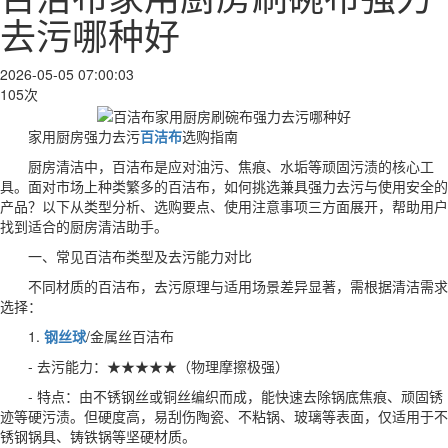
去污哪种好
2026-05-05 07:00:03
105次
家用厨房强力去污
百洁布
选购指南
厨房清洁中，百洁布是应对油污、焦痕、水垢等顽固污渍的核心工
具。面对市场上种类繁多的百洁布，如何挑选兼具强力去污与使用安全的
产品？以下从类型分析、选购要点、使用注意事项三方面展开，帮助用户
找到适合的厨房清洁助手。
一、常见百洁布类型及去污能力对比
不同材质的百洁布，去污原理与适用场景差异显著，需根据清洁需求
选择：
1.
钢丝球
/金属丝百洁布
- 去污能力：★★★★★（物理摩擦极强）
- 特点：由不锈钢丝或铜丝编织而成，能快速去除锅底焦痕、顽固锈
迹等硬污渍。但硬度高，易刮伤陶瓷、不粘锅、玻璃等表面，仅适用于不
锈钢锅具、铸铁锅等坚硬材质。