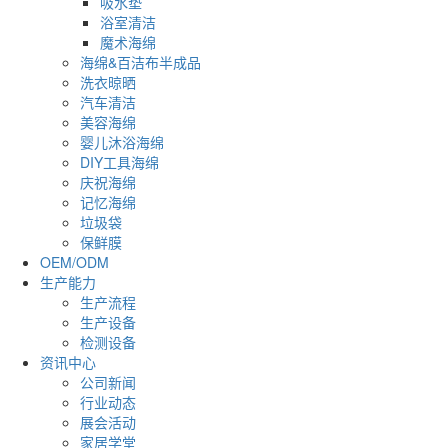
吸水垫
浴室清洁
魔术海绵
海绵&百洁布半成品
洗衣晾晒
汽车清洁
美容海绵
婴儿沐浴海绵
DIY工具海绵
庆祝海绵
记忆海绵
垃圾袋
保鲜膜
OEM/ODM
生产能力
生产流程
生产设备
检测设备
资讯中心
公司新闻
行业动态
展会活动
家居学堂