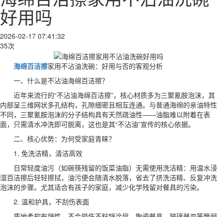
好用吗
2026-02-17 07:41:32
35次
海绵百洁擦
家用不沾油洗碗：好用与否的客观分析
一、什么是不沾油海绵百洁擦？
近年来流行的“不沾油海绵百洁擦”，核心材质多为三聚氰胺泡沫，其
内部呈三维网状多孔结构，孔隙细密且相互连通。与普通海绵的亲油特性
不同，三聚氰胺泡沫的分子结构具有天然疏油性——油脂难以附着在表
面，只需清水冲洗即可脱离，这也是其“不沾油”宣传的核心依据。
二、核心优势：为何受家庭青睐？
1. 免洗洁精，清洁高效
日常轻度油污（如碗筷残留的饭菜油脂）无需使用洗洁精：用温水浸
湿百洁擦后轻轻擦拭，油污便会随清水脱落，省去了挤洗洁精、反复冲洗
泡沫的步骤。尤其适合有孩子的家庭，减少化学残留对餐具的污染。
2. 温和护具，不刮伤表面
质地柔软有弹性，不会损伤不粘锅涂层、陶瓷餐具、玻璃器皿等脆弱