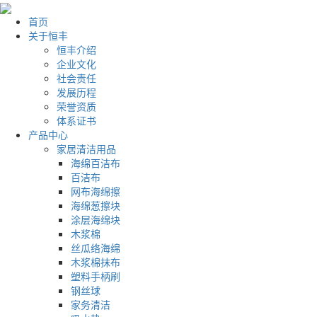
首页
关于恒丰
恒丰介绍
企业文化
社会责任
发展历程
荣誉资质
体系证书
产品中心
家居清洁用品
海绵百洁布
百洁布
网布海绵擦
海绵葱擦块
涂层海绵块
木浆棉
丝瓜络海绵
木浆棉抹布
塑料手柄刷
钢丝球
家务清洁