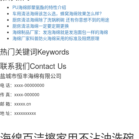
PU海绵即聚氨酯的特性介绍
车用清洁海绵该怎么选，蜂窝海绵效果怎么样?
厨房清洁海绵除了洗锅刷碗 还有你意想不到的用途
厨房清洁海绵一定要定期更换
海绵制品厂家：发泡海绵就是发泡面包一样的海绵
海绵厂家科普防火海绵采用的标准及阻燃原理
热门关键词
Keywords
联系我们
Contact Us
盐城市恒丰海绵有限公司
电 话：xxxx-00000000
传 真：xxxx-000000
邮 箱：xxxxx.cn
地 址：xxxxxxxxxx
海绵百洁擦家用不沾油洗碗