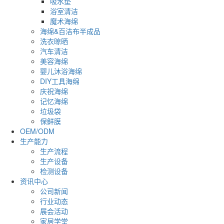
吸水垫
浴室清洁
魔术海绵
海绵&百洁布半成品
洗衣晾晒
汽车清洁
美容海绵
婴儿沐浴海绵
DIY工具海绵
庆祝海绵
记忆海绵
垃圾袋
保鲜膜
OEM/ODM
生产能力
生产流程
生产设备
检测设备
资讯中心
公司新闻
行业动态
展会活动
家居学堂