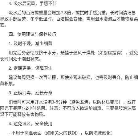
4. 吸水后沉重，手感不佳
吸水后的百洁擦重量会增加2-3倍，擦拭时手感沉重，长时间清洁易
导致手部疲劳；冬季低温时，百洁擦会变硬，需用温水浸泡后才能恢复柔
软。
四、使用建议与保养技巧
1. 及时干燥，减少细菌
用完后务必彻底挤干水分，悬挂于通风干燥处（如厨房挂钩），避免
长时间处于潮湿状态。
2. 定期更换，保障卫生
建议每周更换一次百洁擦，即使外观未破损，也需及时丢弃，防止细
菌积累。
3. 正确消毒，延长寿命
消毒时可采用开水浸泡3-5分钟（避免煮沸，以防材质变形），或在
阳光下暴晒1-2小时杀菌。注意：不可放入微波炉加热，三聚氰胺泡沫高
温下可能释放有害物质。
4. 避免误区，安全使用
- 不用于高温表面（如刚关火的铁锅），以防泡沫融化；