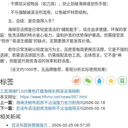
- 不擦拭尖锐物品（如刀具），防止划破海绵或划伤手部；
- 不与强酸碱清洁剂混用，以免破坏材质结构。
五、总结：是否值得入手？
海绵百洁擦是日常轻度清洁的“辅助能手”，适合追求便捷、环保的家
庭：免洗洁精的特点省心省力，温和护具的优势保护餐具。但需接受其
“短命”“易滋生细菌”的缺点，定期更换才能发挥价值。
若你日常洗碗以轻度油污为主，且愿意每周更换百洁擦，它是不错的
选择；若需清洁顽固污渍，仍需搭配其他工具。总体而言，它不是“神
器”，但能提升厨房清洁的效率和舒适度。
（全文约1000字，无品牌推荐，客观分析实际使用效果）
标签
工具海绵FL029
黄色打蜡海绵
长柄清洁海绵刷
本文网址：
https://www.hfhmc.net/news/557.html
上一篇：
海绵洗碗布厨房不沾油强力去污耐用吗
2026-02-18
下一篇：
百洁布清洁厨房洗碗布不沾油值得买吗
2026-02-16
相关新闻
百洁布厨房擦锅强力...
2026-02-25 06:57:35