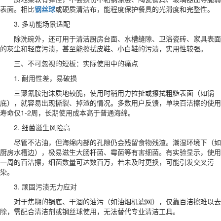
表面。相比
钢丝球
或硬质清洁布，能程度保护餐具的光滑度和完整性。
3. 多功能场景适配
除洗碗外，还可用于清洁厨房台面、水槽缝隙、卫浴瓷砖、家具表面
的灰尘和轻度污渍，甚至能擦拭皮鞋、小白鞋的污渍，实用性较强。
三、不可忽视的短板：实际使用中的痛点
1. 耐用性差，易破损
三聚氰胺泡沫质地较脆，使用时稍用力拉扯或擦拭粗糙表面（如锅
底），就容易出现撕裂、掉渣的情况。多数用户反馈，单块百洁擦的使用
寿命仅1-2周，长期使用成本高于普通海绵。
2. 细菌滋生风险高
尽管不沾油，但海绵内部的孔隙仍会残留食物残渣。潮湿环境下（如
厨房水槽边），极易滋生大肠杆菌、霉菌等有害细菌。有实验显示，使用
一周的百洁擦，细菌数量可达数百万，若未及时更换，可能引发交叉污
染。
3. 顽固污渍无力应对
对于焦糊的锅底、干涸的油污（如油烟机滤网），仅靠百洁擦难以去
除，需配合清洁剂或钢丝球使用，无法替代专业清洁工具。