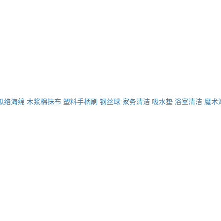
瓜络海绵
木浆棉抹布
塑料手柄刷
钢丝球
家务清洁
吸水垫
浴室清洁
魔术