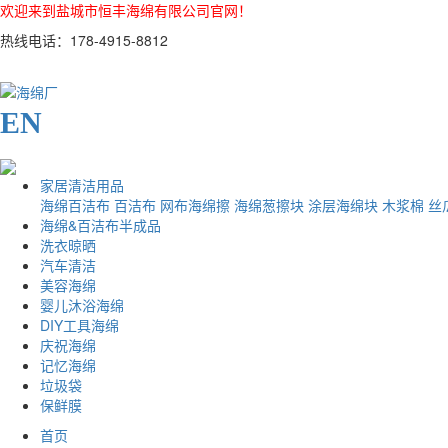
欢迎来到盐城市恒丰海绵有限公司官网！
热线电话：178-4915-8812
EN
家居清洁用品
海绵百洁布
百洁布
网布海绵擦
海绵葱擦块
涂层海绵块
木浆棉
丝
海绵&百洁布半成品
洗衣晾晒
汽车清洁
美容海绵
婴儿沐浴海绵
DIY工具海绵
庆祝海绵
记忆海绵
垃圾袋
保鲜膜
首页