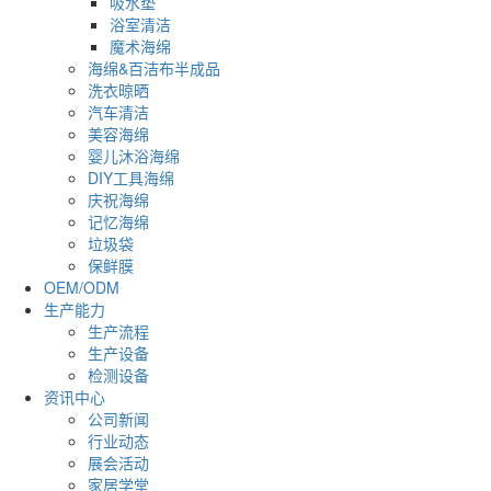
吸水垫
浴室清洁
魔术海绵
海绵&百洁布半成品
洗衣晾晒
汽车清洁
美容海绵
婴儿沐浴海绵
DIY工具海绵
庆祝海绵
记忆海绵
垃圾袋
保鲜膜
OEM/ODM
生产能力
生产流程
生产设备
检测设备
资讯中心
公司新闻
行业动态
展会活动
家居学堂