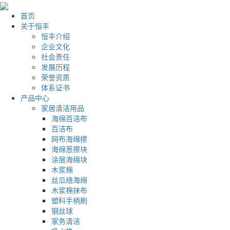
首页
关于恒丰
恒丰介绍
企业文化
社会责任
发展历程
荣誉资质
体系证书
产品中心
家居清洁用品
海绵百洁布
百洁布
网布海绵擦
海绵葱擦块
涂层海绵块
木浆棉
丝瓜络海绵
木浆棉抹布
塑料手柄刷
钢丝球
家务清洁