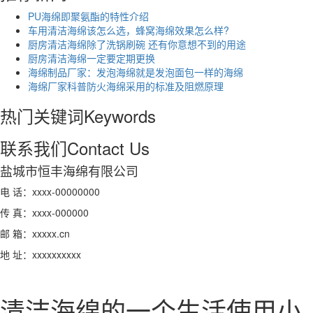
PU海绵即聚氨酯的特性介绍
车用清洁海绵该怎么选，蜂窝海绵效果怎么样?
厨房清洁海绵除了洗锅刷碗 还有你意想不到的用途
厨房清洁海绵一定要定期更换
海绵制品厂家：发泡海绵就是发泡面包一样的海绵
海绵厂家科普防火海绵采用的标准及阻燃原理
热门关键词
Keywords
联系我们
Contact Us
盐城市恒丰海绵有限公司
电 话：xxxx-00000000
传 真：xxxx-000000
邮 箱：xxxxx.cn
地 址：xxxxxxxxxx
清洁海绵的一个生活使用小