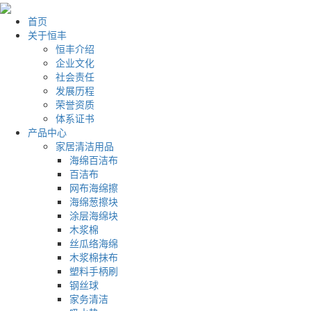
首页
关于恒丰
恒丰介绍
企业文化
社会责任
发展历程
荣誉资质
体系证书
产品中心
家居清洁用品
海绵百洁布
百洁布
网布海绵擦
海绵葱擦块
涂层海绵块
木浆棉
丝瓜络海绵
木浆棉抹布
塑料手柄刷
钢丝球
家务清洁