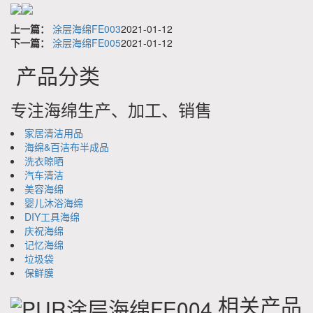
上一篇：
涂层海绵FE003
2021-01-12
下一篇：
涂层海绵FE005
2021-01-12
产品分类
专注海绵生产、加工、销售
家居清洁用品
海绵&百洁布半成品
洗衣晾晒
汽车清洁
美容海绵
婴儿沐浴海绵
DIY工具海绵
庆祝海绵
记忆海绵
垃圾袋
保鲜膜
相关产品