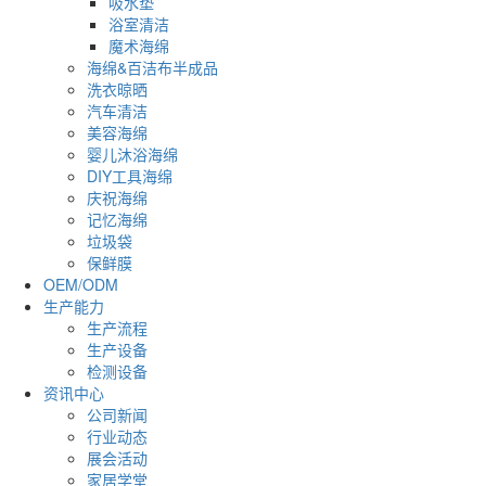
吸水垫
浴室清洁
魔术海绵
海绵&百洁布半成品
洗衣晾晒
汽车清洁
美容海绵
婴儿沐浴海绵
DIY工具海绵
庆祝海绵
记忆海绵
垃圾袋
保鲜膜
OEM/ODM
生产能力
生产流程
生产设备
检测设备
资讯中心
公司新闻
行业动态
展会活动
家居学堂