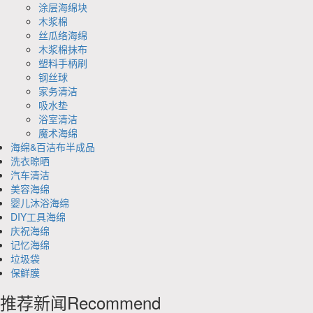
涂层海绵块
木浆棉
丝瓜络海绵
木浆棉抹布
塑料手柄刷
钢丝球
家务清洁
吸水垫
浴室清洁
魔术海绵
海绵&百洁布半成品
洗衣晾晒
汽车清洁
美容海绵
婴儿沐浴海绵
DIY工具海绵
庆祝海绵
记忆海绵
垃圾袋
保鲜膜
推荐新闻
Recommend