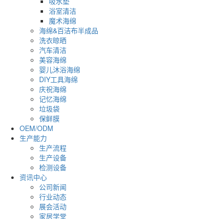
吸水垫
浴室清洁
魔术海绵
海绵&百洁布半成品
洗衣晾晒
汽车清洁
美容海绵
婴儿沐浴海绵
DIY工具海绵
庆祝海绵
记忆海绵
垃圾袋
保鲜膜
OEM/ODM
生产能力
生产流程
生产设备
检测设备
资讯中心
公司新闻
行业动态
展会活动
家居学堂