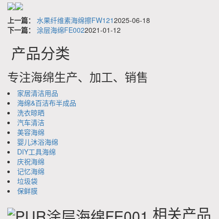
上一篇：
水果纤维素海绵擦FW121
2025-06-18
下一篇：
涂层海绵FE002
2021-01-12
产品分类
专注海绵生产、加工、销售
家居清洁用品
海绵&百洁布半成品
洗衣晾晒
汽车清洁
美容海绵
婴儿沐浴海绵
DIY工具海绵
庆祝海绵
记忆海绵
垃圾袋
保鲜膜
相关产品