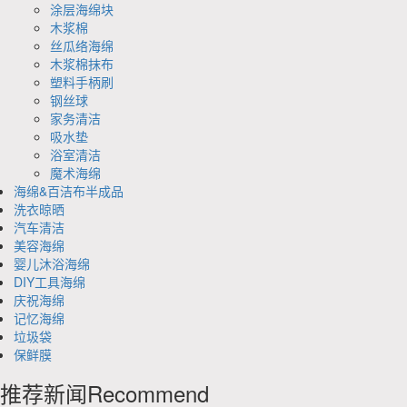
涂层海绵块
木浆棉
丝瓜络海绵
木浆棉抹布
塑料手柄刷
钢丝球
家务清洁
吸水垫
浴室清洁
魔术海绵
海绵&百洁布半成品
洗衣晾晒
汽车清洁
美容海绵
婴儿沐浴海绵
DIY工具海绵
庆祝海绵
记忆海绵
垃圾袋
保鲜膜
推荐新闻
Recommend