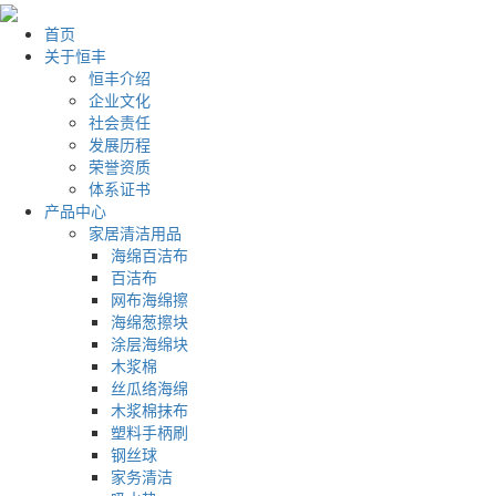
首页
关于恒丰
恒丰介绍
企业文化
社会责任
发展历程
荣誉资质
体系证书
产品中心
家居清洁用品
海绵百洁布
百洁布
网布海绵擦
海绵葱擦块
涂层海绵块
木浆棉
丝瓜络海绵
木浆棉抹布
塑料手柄刷
钢丝球
家务清洁