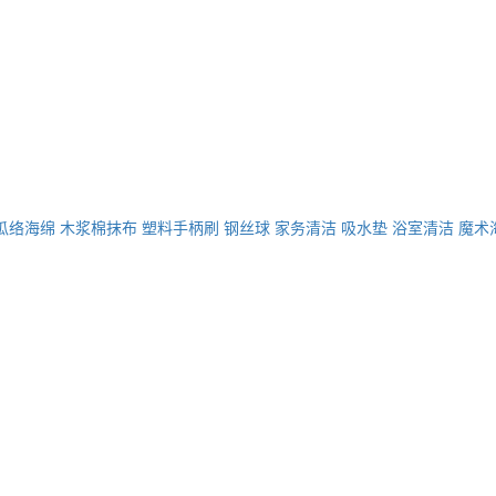
瓜络海绵
木浆棉抹布
塑料手柄刷
钢丝球
家务清洁
吸水垫
浴室清洁
魔术