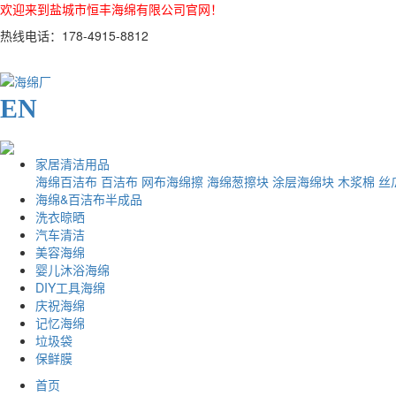
欢迎来到盐城市恒丰海绵有限公司官网！
热线电话：178-4915-8812
EN
家居清洁用品
海绵百洁布
百洁布
网布海绵擦
海绵葱擦块
涂层海绵块
木浆棉
丝
海绵&百洁布半成品
洗衣晾晒
汽车清洁
美容海绵
婴儿沐浴海绵
DIY工具海绵
庆祝海绵
记忆海绵
垃圾袋
保鲜膜
首页