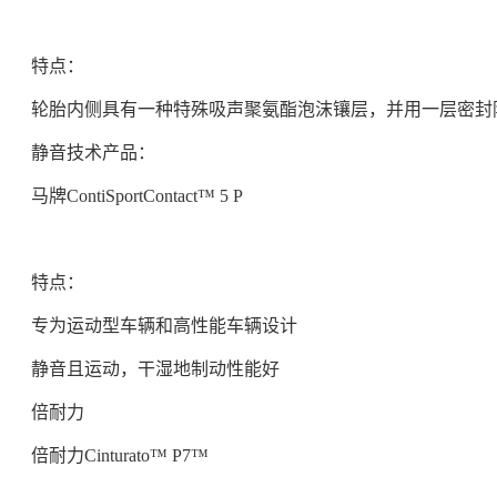
特点：
轮胎内侧具有一种特殊吸声聚氨酯泡沫镶层，并用一层密封
静音技术产品：
马牌ContiSportContact™ 5 P
特点：
专为运动型车辆和高性能车辆设计
静音且运动，干湿地制动性能好
倍耐力
倍耐力Cinturato™ P7™