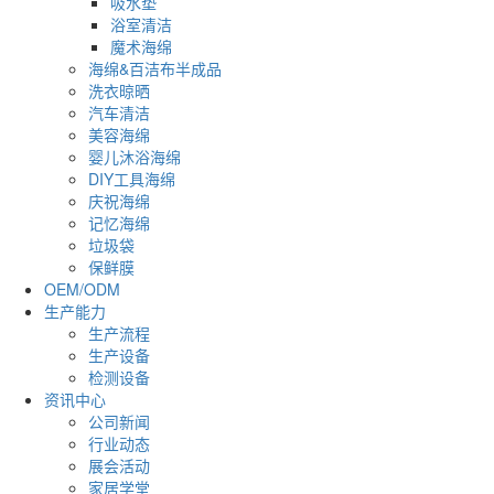
吸水垫
浴室清洁
魔术海绵
海绵&百洁布半成品
洗衣晾晒
汽车清洁
美容海绵
婴儿沐浴海绵
DIY工具海绵
庆祝海绵
记忆海绵
垃圾袋
保鲜膜
OEM/ODM
生产能力
生产流程
生产设备
检测设备
资讯中心
公司新闻
行业动态
展会活动
家居学堂