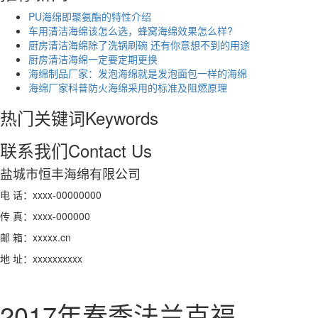
PU海绵即聚氨酯的特性介绍
车用清洁海绵该怎么选，蜂窝海绵效果怎么样?
厨房清洁海绵除了洗锅刷碗 还有你意想不到的用途
厨房清洁海绵一定要定期更换
海绵制品厂家：发泡海绵就是发泡面包一样的海绵
海绵厂家科普防火海绵采用的标准及阻燃原理
热门关键词
Keywords
联系我们
Contact Us
盐城市恒丰海绵有限公司
电 话：xxxx-00000000
传 真：xxxx-000000
邮 箱：xxxxx.cn
地 址：xxxxxxxxxx
2017年春季法兰克福