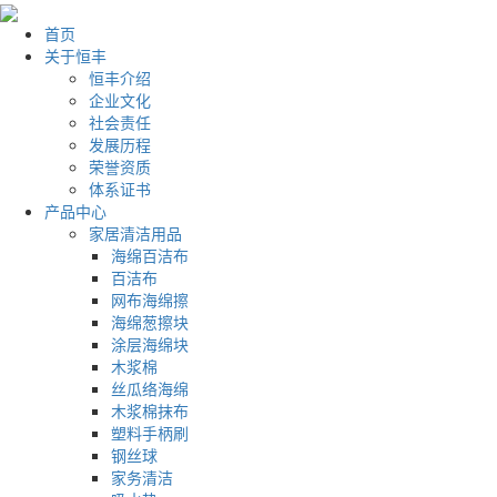
首页
关于恒丰
恒丰介绍
企业文化
社会责任
发展历程
荣誉资质
体系证书
产品中心
家居清洁用品
海绵百洁布
百洁布
网布海绵擦
海绵葱擦块
涂层海绵块
木浆棉
丝瓜络海绵
木浆棉抹布
塑料手柄刷
钢丝球
家务清洁