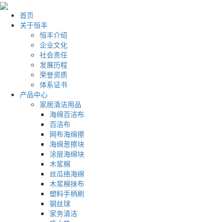
首页
关于恒丰
恒丰介绍
企业文化
社会责任
发展历程
荣誉资质
体系证书
产品中心
家居清洁用品
海绵百洁布
百洁布
网布海绵擦
海绵葱擦块
涂层海绵块
木浆棉
丝瓜络海绵
木浆棉抹布
塑料手柄刷
钢丝球
家务清洁