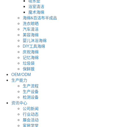
吸水垫
浴室清洁
魔术海绵
海绵&百洁布半成品
洗衣晾晒
汽车清洁
美容海绵
婴儿沐浴海绵
DIY工具海绵
庆祝海绵
记忆海绵
垃圾袋
保鲜膜
OEM/ODM
生产能力
生产流程
生产设备
检测设备
资讯中心
公司新闻
行业动态
展会活动
家居学堂