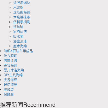
涂层海绵块
木浆棉
丝瓜络海绵
木浆棉抹布
塑料手柄刷
钢丝球
家务清洁
吸水垫
浴室清洁
魔术海绵
海绵&百洁布半成品
洗衣晾晒
汽车清洁
美容海绵
婴儿沐浴海绵
DIY工具海绵
庆祝海绵
记忆海绵
垃圾袋
保鲜膜
推荐新闻
Recommend