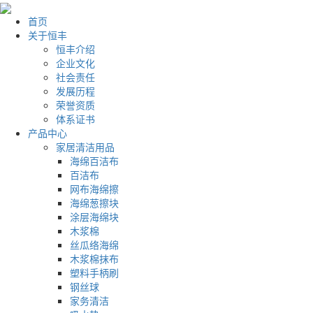
首页
关于恒丰
恒丰介绍
企业文化
社会责任
发展历程
荣誉资质
体系证书
产品中心
家居清洁用品
海绵百洁布
百洁布
网布海绵擦
海绵葱擦块
涂层海绵块
木浆棉
丝瓜络海绵
木浆棉抹布
塑料手柄刷
钢丝球
家务清洁