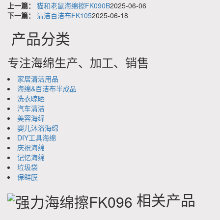
上一篇：
猫和老鼠海绵擦FK090B
2025-06-06
下一篇：
清洁百洁布FK105
2025-06-18
产品分类
专注海绵生产、加工、销售
家居清洁用品
海绵&百洁布半成品
洗衣晾晒
汽车清洁
美容海绵
婴儿沐浴海绵
DIY工具海绵
庆祝海绵
记忆海绵
垃圾袋
保鲜膜
相关产品