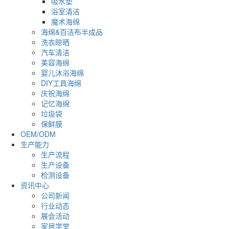
吸水垫
浴室清洁
魔术海绵
海绵&百洁布半成品
洗衣晾晒
汽车清洁
美容海绵
婴儿沐浴海绵
DIY工具海绵
庆祝海绵
记忆海绵
垃圾袋
保鲜膜
OEM/ODM
生产能力
生产流程
生产设备
检测设备
资讯中心
公司新闻
行业动态
展会活动
家居学堂