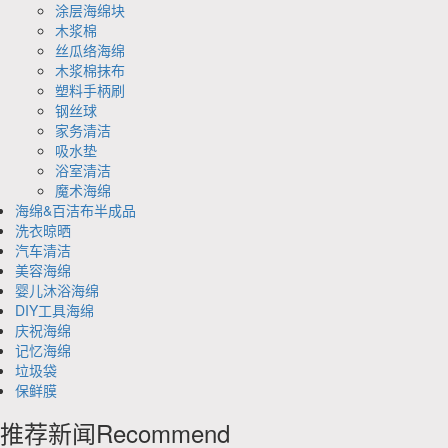
涂层海绵块
木浆棉
丝瓜络海绵
木浆棉抹布
塑料手柄刷
钢丝球
家务清洁
吸水垫
浴室清洁
魔术海绵
海绵&百洁布半成品
洗衣晾晒
汽车清洁
美容海绵
婴儿沐浴海绵
DIY工具海绵
庆祝海绵
记忆海绵
垃圾袋
保鲜膜
推荐新闻
Recommend