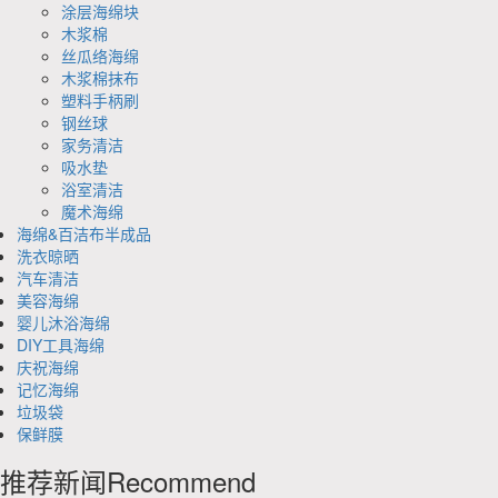
涂层海绵块
木浆棉
丝瓜络海绵
木浆棉抹布
塑料手柄刷
钢丝球
家务清洁
吸水垫
浴室清洁
魔术海绵
海绵&百洁布半成品
洗衣晾晒
汽车清洁
美容海绵
婴儿沐浴海绵
DIY工具海绵
庆祝海绵
记忆海绵
垃圾袋
保鲜膜
推荐新闻
Recommend