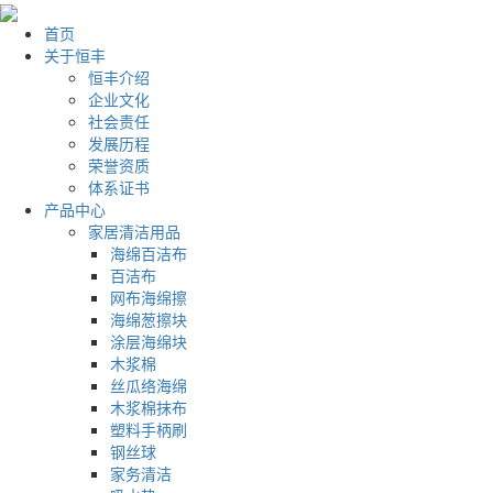
首页
关于恒丰
恒丰介绍
企业文化
社会责任
发展历程
荣誉资质
体系证书
产品中心
家居清洁用品
海绵百洁布
百洁布
网布海绵擦
海绵葱擦块
涂层海绵块
木浆棉
丝瓜络海绵
木浆棉抹布
塑料手柄刷
钢丝球
家务清洁