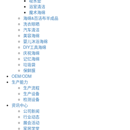
吸水垫
浴室清洁
魔术海绵
海绵&百洁布半成品
洗衣晾晒
汽车清洁
美容海绵
婴儿沐浴海绵
DIY工具海绵
庆祝海绵
记忆海绵
垃圾袋
保鲜膜
OEM/ODM
生产能力
生产流程
生产设备
检测设备
资讯中心
公司新闻
行业动态
展会活动
家居学堂