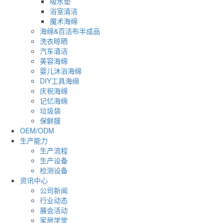
吸水垫
浴室清洁
魔术海绵
海绵&百洁布半成品
洗衣晾晒
汽车清洁
美容海绵
婴儿沐浴海绵
DIY工具海绵
庆祝海绵
记忆海绵
垃圾袋
保鲜膜
OEM/ODM
生产能力
生产流程
生产设备
检测设备
资讯中心
公司新闻
行业动态
展会活动
家居学堂