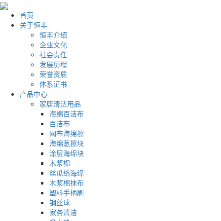
首页
关于恒丰
恒丰介绍
企业文化
社会责任
发展历程
荣誉资质
体系证书
产品中心
家居清洁用品
海绵百洁布
百洁布
网布海绵擦
海绵葱擦块
涂层海绵块
木浆棉
丝瓜络海绵
木浆棉抹布
塑料手柄刷
钢丝球
家务清洁