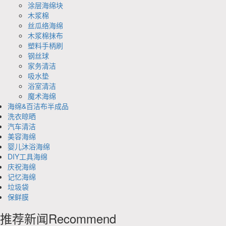
涂层海绵块
木浆棉
丝瓜络海绵
木浆棉抹布
塑料手柄刷
钢丝球
家务清洁
吸水垫
浴室清洁
魔术海绵
海绵&百洁布半成品
洗衣晾晒
汽车清洁
美容海绵
婴儿沐浴海绵
DIY工具海绵
庆祝海绵
记忆海绵
垃圾袋
保鲜膜
推荐新闻
Recommend