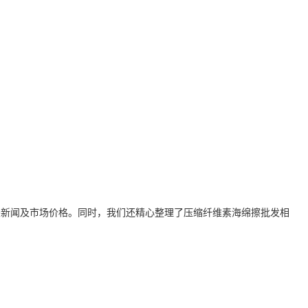
关新闻及市场价格。同时，我们还精心整理了
压缩纤维素海绵擦批发
相