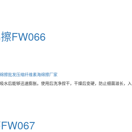
FW066
绵擦批发
压缩纤维素海绵擦厂家
吸水后能够迅速膨胀。使用后洗净捏干，干燥后变硬，防止细菌滋长，入
W067