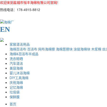
欢迎来到盐城市恒丰海绵有限公司官网！
热线电话：178-4915-8812
EN
家居清洁用品
海绵百洁布
百洁布
网布海绵擦
海绵葱擦块
涂层海绵块
木浆棉
丝
海绵&百洁布半成品
洗衣晾晒
汽车清洁
美容海绵
婴儿沐浴海绵
DIY工具海绵
庆祝海绵
记忆海绵
垃圾袋
保鲜膜
首页