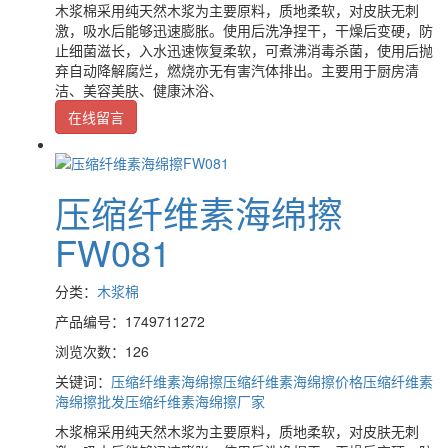
木浆棉采用纯天然木浆为主要原料，质地柔软，对皮肤无刺
激，吸水后能够迅速膨胀。使用后洗净捏干，干燥后变硬，防
止细菌滋长，入水迅速恢复柔软，可煮沸消毒杀菌，使用后抛
弃自动降解腐烂，燃烧亦无有害汽体排出。主要用于厨房清
洁、美容美肤、健康沐浴、
在线留言
压缩纤维素海绵擦
FW081
分类：
木浆棉
产品编号：1749711272
浏览次数：126
关键词：
压缩纤维素海绵擦
压缩纤维素海绵擦价格
压缩纤维素
海绵擦批发
压缩纤维素海绵擦厂家
木浆棉采用纯天然木浆为主要原料，质地柔软，对皮肤无刺