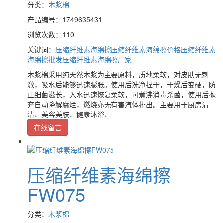
分类：
木浆棉
产品编号：1749635431
浏览次数：110
关键词：
压缩纤维素海绵擦
压缩纤维素海绵擦价格
压缩纤维素
海绵擦批发
压缩纤维素海绵擦厂家
木浆棉采用纯天然木浆为主要原料，质地柔软，对皮肤无刺
激，吸水后能够迅速膨胀。使用后洗净捏干，干燥后变硬，防
止细菌滋长，入水迅速恢复柔软，可煮沸消毒杀菌，使用后抛
弃自动降解腐烂，燃烧亦无有害汽体排出。主要用于厨房清
洁、美容美肤、健康沐浴、
在线留言
压缩纤维素海绵擦
FW075
分类：
木浆棉