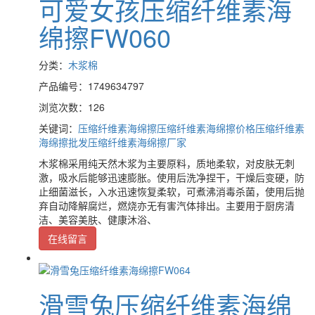
可爱女孩压缩纤维素海
绵擦FW060
分类：
木浆棉
产品编号：1749634797
浏览次数：126
关键词：
压缩纤维素海绵擦
压缩纤维素海绵擦价格
压缩纤维素
海绵擦批发
压缩纤维素海绵擦厂家
木浆棉采用纯天然木浆为主要原料，质地柔软，对皮肤无刺
激，吸水后能够迅速膨胀。使用后洗净捏干，干燥后变硬，防
止细菌滋长，入水迅速恢复柔软，可煮沸消毒杀菌，使用后抛
弃自动降解腐烂，燃烧亦无有害汽体排出。主要用于厨房清
洁、美容美肤、健康沐浴、
在线留言
滑雪兔压缩纤维素海绵