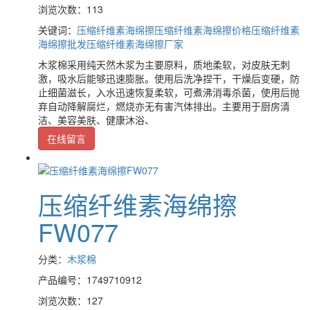
浏览次数：113
关键词：
压缩纤维素海绵擦
压缩纤维素海绵擦价格
压缩纤维素
海绵擦批发
压缩纤维素海绵擦厂家
木浆棉采用纯天然木浆为主要原料，质地柔软，对皮肤无刺
激，吸水后能够迅速膨胀。使用后洗净捏干，干燥后变硬，防
止细菌滋长，入水迅速恢复柔软，可煮沸消毒杀菌，使用后抛
弃自动降解腐烂，燃烧亦无有害汽体排出。主要用于厨房清
洁、美容美肤、健康沐浴、
在线留言
压缩纤维素海绵擦
FW077
分类：
木浆棉
产品编号：1749710912
浏览次数：127