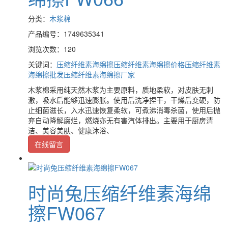
分类：
木浆棉
产品编号：1749635341
浏览次数：120
关键词：
压缩纤维素海绵擦
压缩纤维素海绵擦价格
压缩纤维素
海绵擦批发
压缩纤维素海绵擦厂家
木浆棉采用纯天然木浆为主要原料，质地柔软，对皮肤无刺
激，吸水后能够迅速膨胀。使用后洗净捏干，干燥后变硬，防
止细菌滋长，入水迅速恢复柔软，可煮沸消毒杀菌，使用后抛
弃自动降解腐烂，燃烧亦无有害汽体排出。主要用于厨房清
洁、美容美肤、健康沐浴、
在线留言
时尚兔压缩纤维素海绵
擦FW067