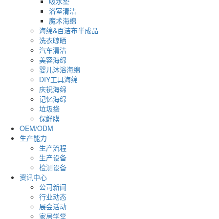
吸水垫
浴室清洁
魔术海绵
海绵&百洁布半成品
洗衣晾晒
汽车清洁
美容海绵
婴儿沐浴海绵
DIY工具海绵
庆祝海绵
记忆海绵
垃圾袋
保鲜膜
OEM/ODM
生产能力
生产流程
生产设备
检测设备
资讯中心
公司新闻
行业动态
展会活动
家居学堂