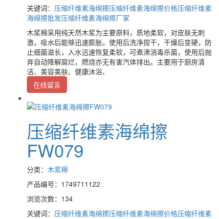
关键词：
压缩纤维素海绵擦
压缩纤维素海绵擦价格
压缩纤维素
海绵擦批发
压缩纤维素海绵擦厂家
木浆棉采用纯天然木浆为主要原料，质地柔软，对皮肤无刺
激，吸水后能够迅速膨胀。使用后洗净捏干，干燥后变硬，防
止细菌滋长，入水迅速恢复柔软，可煮沸消毒杀菌，使用后抛
弃自动降解腐烂，燃烧亦无有害汽体排出。主要用于厨房清
洁、美容美肤、健康沐浴、
在线留言
压缩纤维素海绵擦
FW079
分类：
木浆棉
产品编号：1749711122
浏览次数：134
关键词：
压缩纤维素海绵擦
压缩纤维素海绵擦价格
压缩纤维素