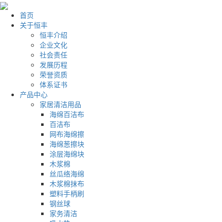
首页
关于恒丰
恒丰介绍
企业文化
社会责任
发展历程
荣誉资质
体系证书
产品中心
家居清洁用品
海绵百洁布
百洁布
网布海绵擦
海绵葱擦块
涂层海绵块
木浆棉
丝瓜络海绵
木浆棉抹布
塑料手柄刷
钢丝球
家务清洁