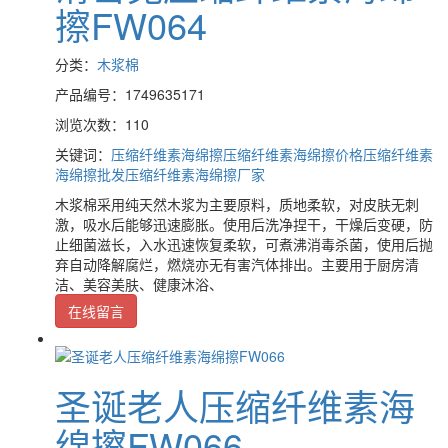
擦FW064
分类：
木浆棉
产品编号：1749635171
浏览次数：110
关键词：
压缩纤维素海绵擦
压缩纤维素海绵擦价格
压缩纤维素
海绵擦批发
压缩纤维素海绵擦厂家
木浆棉采用纯天然木浆为主要原料，质地柔软，对皮肤无刺
激，吸水后能够迅速膨胀。使用后洗净捏干，干燥后变硬，防
止细菌滋长，入水迅速恢复柔软，可煮沸消毒杀菌，使用后抛
弃自动降解腐烂，燃烧亦无有害汽体排出。主要用于厨房清
洁、美容美肤、健康沐浴、
在线留言
圣诞老人压缩纤维素海
绵擦FW066