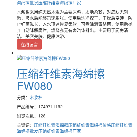
海绵擦批发
压缩纤维素海绵擦厂家
木浆棉采用纯天然木浆为主要原料，质地柔软，对皮肤无刺
激，吸水后能够迅速膨胀。使用后洗净捏干，干燥后变硬，防
止细菌滋长，入水迅速恢复柔软，可煮沸消毒杀菌，使用后抛
弃自动降解腐烂，燃烧亦无有害汽体排出。主要用于厨房清
洁、美容美肤、健康沐浴、
在线留言
压缩纤维素海绵擦
FW080
分类：
木浆棉
产品编号：1749711192
浏览次数：128
关键词：
压缩纤维素海绵擦
压缩纤维素海绵擦价格
压缩纤维素
海绵擦批发
压缩纤维素海绵擦厂家