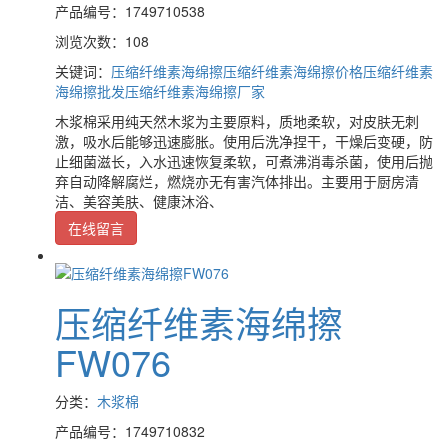
产品编号：1749710538
浏览次数：108
关键词：
压缩纤维素海绵擦
压缩纤维素海绵擦价格
压缩纤维素
海绵擦批发
压缩纤维素海绵擦厂家
木浆棉采用纯天然木浆为主要原料，质地柔软，对皮肤无刺
激，吸水后能够迅速膨胀。使用后洗净捏干，干燥后变硬，防
止细菌滋长，入水迅速恢复柔软，可煮沸消毒杀菌，使用后抛
弃自动降解腐烂，燃烧亦无有害汽体排出。主要用于厨房清
洁、美容美肤、健康沐浴、
在线留言
压缩纤维素海绵擦
FW076
分类：
木浆棉
产品编号：1749710832