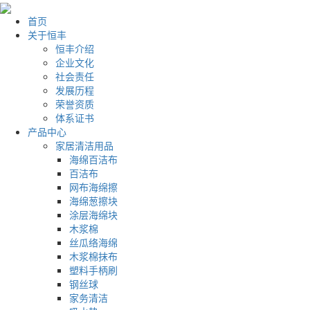
首页
关于恒丰
恒丰介绍
企业文化
社会责任
发展历程
荣誉资质
体系证书
产品中心
家居清洁用品
海绵百洁布
百洁布
网布海绵擦
海绵葱擦块
涂层海绵块
木浆棉
丝瓜络海绵
木浆棉抹布
塑料手柄刷
钢丝球
家务清洁