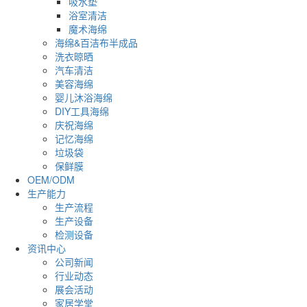
吸水垫
浴室清洁
魔术海绵
海绵&百洁布半成品
洗衣晾晒
汽车清洁
美容海绵
婴儿沐浴海绵
DIY工具海绵
庆祝海绵
记忆海绵
垃圾袋
保鲜膜
OEM/ODM
生产能力
生产流程
生产设备
检测设备
资讯中心
公司新闻
行业动态
展会活动
家居学堂